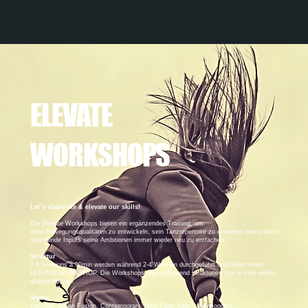
ELEVATE
WORKSHOPS
Let`s elaborate & elevate our skills!
Die Elevate Workshops bieten ein ergänzendes Training, um
neue Bewegungsqualitäten zu entwickeln, sein Tanzrepertoire zu erweitern sowie durch
spannende Inputs seine Ambitionen immer wieder neu zu entfachen.
Struktur
2-4 Sessions à 90min werden während 2-4 Wochen durchgeführt und bilden einen
ELEVATE WORKSHOP. Die Workshops sind aufbauend strukturiert und in sich selbst
abgeschlossen.
Styles
Hip Hop, Urban Fusion, Contemporary, Afro, Floor Acro - and moooore...