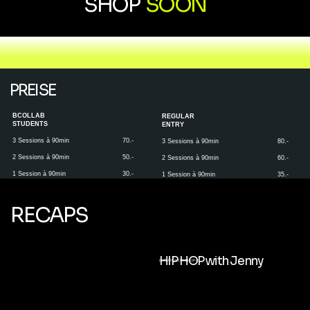
SHOP
SOON
PREISE
BCOLLAB
REGULAR
STUDENTS
ENTRY
70.-
3 Sessions à 90min
3 Sessions à 90min
80.-
50.-
2 Sessions à 90min
2 Sessions à 90min
60.-
30.-
1 Session à 90min
1 Session à 90min
35.-
RECAPS
HIP HOP with Jenny
ELEVATE WORKSHOP #1