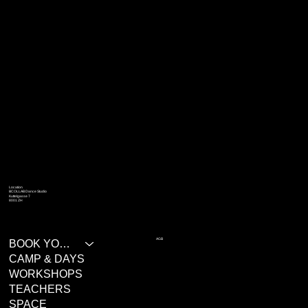
Location
BCOLLAB Dance Studio
Kuttelgasse 7
8001 ZH
AGB
BOOK YOUR CLASS
CAMP & DAYS
WORKSHOPS
TEACHERS
SPACE