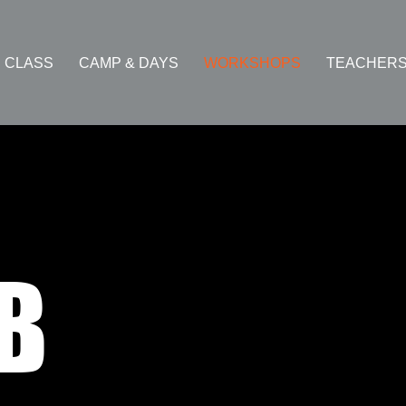
 CLASS
CAMP & DAYS
WORKSHOPS
TEACHER
B