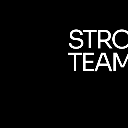
STR
TEA