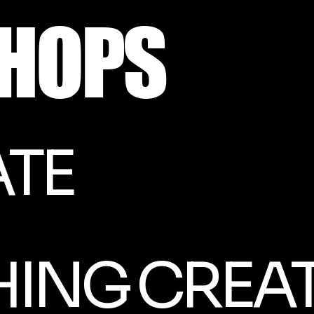
HOPS
TE
ING CREAT