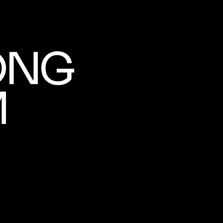
ONG
M